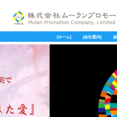
|ホーム|
|会社案内|
|