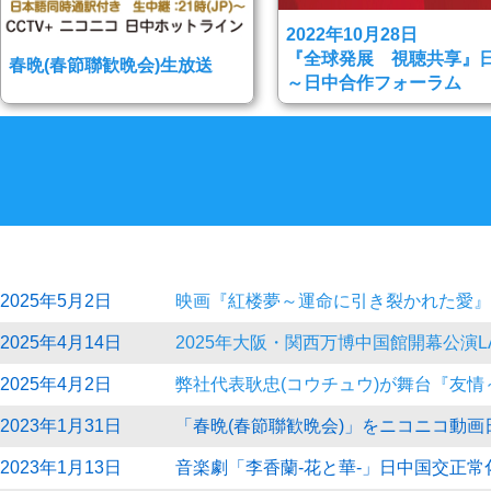
2022年10月28日
『全球発展 視聴共享』
春晩(春節聯歓晩会)生放送
～日中合作フォーラム
2025年5月2日
映画『紅楼夢～運命に引き裂かれた愛』5
2025年4月14日
2025年大阪・関西万博中国館開幕公演L
2025年4月2日
弊社代表耿忠(コウチュウ)が舞台『友
2023年1月31日
「春晩(春節聯歓晩会)」をニコニコ動
2023年1月13日
音楽劇「李香蘭-花と華-」日中国交正常